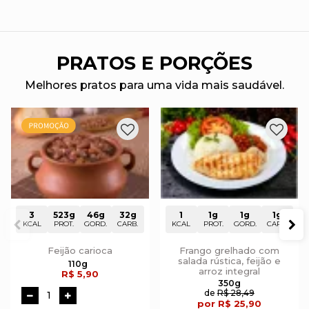
PRATOS E PORÇÕES
Octofood
Melhores pratos para uma vida mais saudável.
-
Loja
demo
de
3
523g
46g
32g
1
1g
1g
1g
KCAL
PROT.
GORD.
CARB.
KCAL
PROT.
GORD.
CARB.
Frango grelhado com
alimentos
Feijão carioca
salada rústica, feijão e
arroz integral
R$ 5,90
de
R$ 28,49
por R$ 25,90