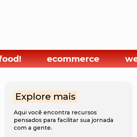
od!
ecommerce
web
Explore mais
Aqui você encontra recursos
pensados para facilitar sua jornada
com a gente.